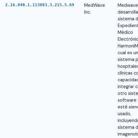
2.16.840.1.113883.3.215.5.69
MedWave
Medwave
Inc.
desarroll
sistema 
Expedien
Médico
Electróni
HarmoniMD
cual es u
sistema p
hospitale
clínicas c
capacida
integrar c
otro sist
software
esté sie
usado,
incluyend
sistema 
imagenolo