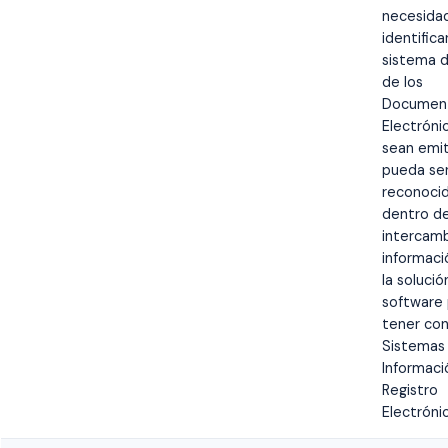
necesida
identifica
sistema 
de los
Documen
Electróni
sean emit
pueda se
reconoci
dentro de
intercam
informaci
la solució
software
tener con
Sistemas
Informaci
Registro
Electróni