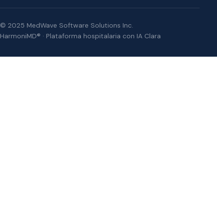
© 2025 MedWave Software Solutions Inc.
HarmoniMD® · Plataforma hospitalaria con IA Clara