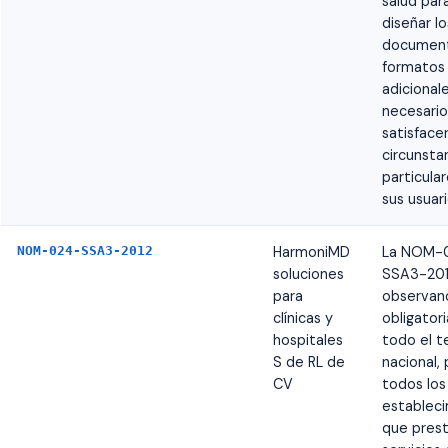
salud par
diseñar lo
document
formatos
adicional
necesario
satisfacer
circunsta
particula
sus usuari
NOM-024-SSA3-2012
HarmoniMD
La NOM-
soluciones
SSA3-201
para
observan
clínicas y
obligator
hospitales
todo el te
S de RL de
nacional, 
CV
todos los
establec
que pres