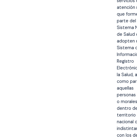
servicios
atención
que form
parte del
Sistema N
de Salud
adopten 
Sistema 
Informaci
Registro
Electróni
la Salud, a
como par
aquellas
personas 
o morale
dentro de
territorio
nacional 
indistint
con los d