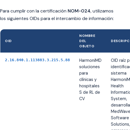
Para cumplir con la certificación
NOM-024
, utilizamos
los siguientes OIDs para el intercambio de información:
NOMBRE
OID
DEL
DESCRIPC
OBJETO
2.16.840.1.113883.3.215.5.88
HarmoniMD
OID raíz p
soluciones
identifica
para
sistema
clínicas y
Harmoni
hospitales
Health
S de RL de
Informati
CV
System,
desarroll
MedWav
Software
Solutions, 