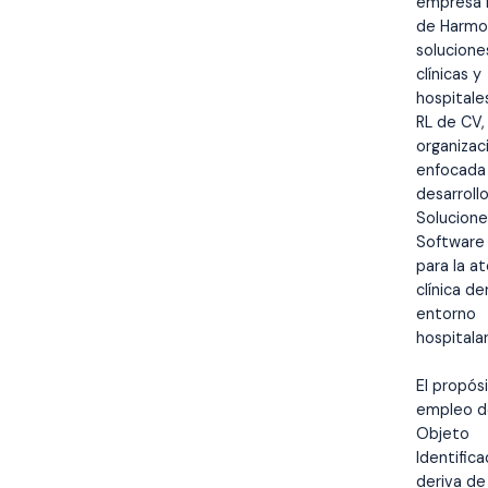
empresa 
de Harmo
solucione
clínicas y
hospitale
RL de CV,
organizac
enfocada 
desarroll
Solucione
Software 
para la a
clínica de
entorno
hospitalar
El propós
empleo d
Objeto
Identific
deriva de 