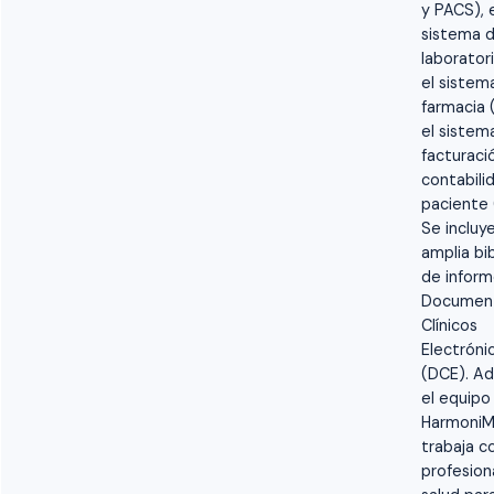
y PACS), 
sistema 
laboratori
el sistem
farmacia (
el sistem
facturaci
contabili
paciente 
Se incluy
amplia bi
de inform
Documen
Clínicos
Electróni
(DCE). A
el equipo
Harmoni
trabaja c
profesion